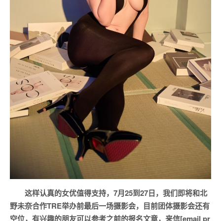
这样认真的女优值得支持，7月25到27日，我们即将和北
野未奈合作TRE举办前最后一场摄影会，目前团体摄影会还有
空位，有兴趣的朋友可以参考之前的报名文章，来信[email pr