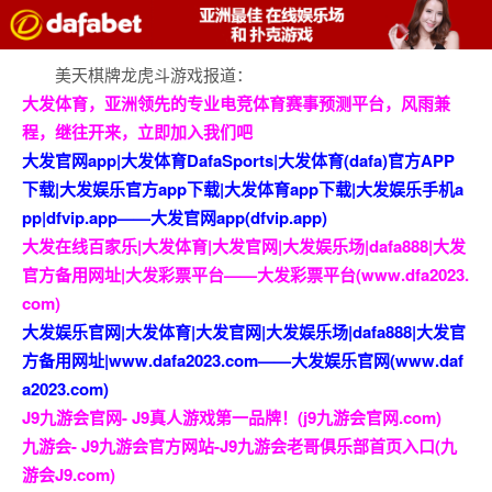
美天棋牌龙虎斗游戏报道：
大发体育，亚洲领先的专业电竞体育赛事预测平台，风雨兼
程，继往开来，立即加入我们吧
大发官网app|大发体育DafaSports|大发体育(dafa)官方APP
下载|大发娱乐官方app下载|大发体育app下载|大发娱乐手机a
pp|dfvip.app——大发官网app(dfvip.app)
大发在线百家乐|大发体育|大发官网|大发娱乐场|dafa888|大发
官方备用网址|大发彩票平台——大发彩票平台(www.dfa2023.
com)
大发娱乐官网|大发体育|大发官网|大发娱乐场|dafa888|大发官
方备用网址|www.dafa2023.com——大发娱乐官网(www.daf
a2023.com)
J9九游会官网- J9真人游戏第一品牌！(j9九游会官网.com)
九游会- J9九游会官方网站-J9九游会老哥俱乐部首页入口(九
游会J9.com)