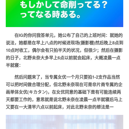
在IG的你问我答单元，她公布了自己的上班时间：就她的
说法，她都是在早上八点的时候进现场(摄影棚)然后晚上8点到
10点时收工，偶尔会有只拍半天的状况，但很少；然后在摄影
的日子，北野未奈大多早上6点以前就会起床，大概凌晨一点
半就寝：
然后问题来了，当专属女优一个月只要拍1-2支作品当然
可以把时间做合理分配，但北野未奈现在可是非片商专属的企
画単体女优(キカタン)，在女优同意的基础下是有可能连续两
天都要工作的，意思就是说北野未奈在凌晨一点半就寝后马上
又要在一大清早六点以前起床，对此北野未奈的想法是ー