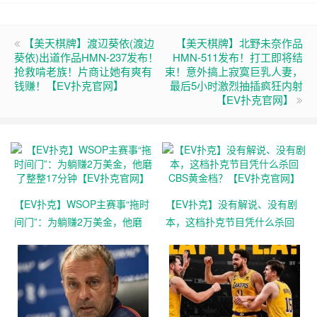
【美天棋牌】渡辺葵依(渡边
【美天棋牌】北野未奈作品
葵依)出道作品HMN-237发布！
HMN-511发布！打工即将结
抢救啃老族！片商让她有爽有
束！意外搞上寂寞巨乳人妻，
钱赚！【EV扑克官网】
最后5小时激烈抽插疯狂内射
【EV扑克官网】
【EV扑克】WSOP主赛事“拖时
【EV扑克】没有解说、没有剧
间门”：为躺赚2万美金，他磨
本，这档扑克节目凭什么杀回
了整整17分钟【EV扑克官网】
CBS黄金档？【EV扑克官网】