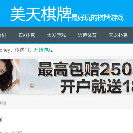
美天棋牌
最好玩的棋牌游戏
街机
EV扑克
大发游戏
迈博体育
天龙扑克
ney，传送门：
开始游戏
美腿
腿