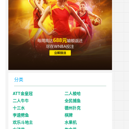
分类
ATT金皇冠
二人梭哈
二人牛牛
全民捕鱼
十三水
德州扑克
李逵劈鱼
棋牌
欢乐斗地主
水果机