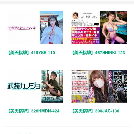
【美天棋牌】418YSS-110
【美天棋牌】467SHINKI-123
【美天棋牌】328HMDN-424
【美天棋牌】390JAC-130
【美天棋牌】418YSS-110
【美天棋牌】467SHINKI-123