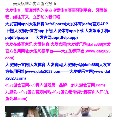
美天棋牌龙虎斗游戏报道：
大发体育，亚洲领先的专业电竞体育赛事预测平台，风雨兼
程，继往开来，立即加入我们吧
大发官网app|大发体育DafaSports|大发体育(dafa)官方APP
下载|大发娱乐官方app下载|大发体育app下载|大发娱乐手机a
pp|dfvip.app——大发官网app(dfvip.app)
大发在线百家乐|大发体育|大发官网|大发娱乐场|dafa888|大发
官方备用网址|大发彩票平台——大发彩票平台(www.dfa2023.
com)
大发娱乐官网|大发体育|大发官网|大发娱乐场|dafa888|大发官
方备用网址|www.dafa2023.com——大发娱乐官网(www.daf
a2023.com)
J9九游会官网- J9真人游戏第一品牌！(j9九游会官网.com)
九游会- J9九游会官方网站-J9九游会老哥俱乐部首页入口(九
游会J9.com)