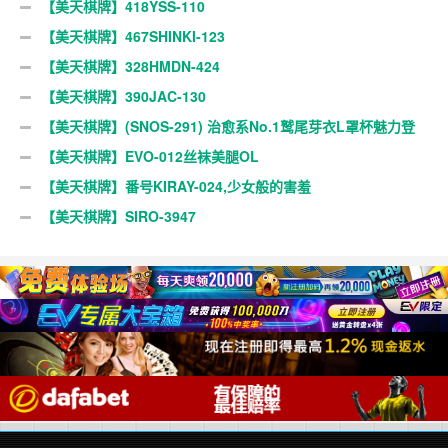
【美天棋牌】328HMDN-424
【美天棋牌】390JAC-130
【美天棋牌】(SNOS-291) 治愈系No.1鹫尾芽衣L罩杯魅力登
场！疗愈表现备受瞩目
【美天棋牌】EVO-012丝袜美腿OL
【美天棋牌】番号KIRAY-024,少女般的害羞
【美天棋牌】SIRO-3947
Copyright © 2023
美天棋牌
|
友情链接
|
网站地图
|
谷歌地图
|
百
度地图
Theme by
云落