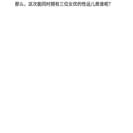
那么，这次能同时拥有三位女优的性运儿是谁呢？