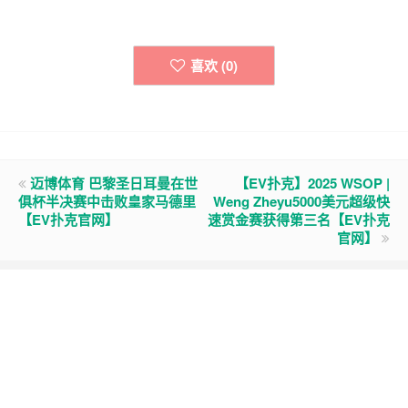
迈博体育 巴黎圣日耳曼在世
【EV扑克】2025 WSOP |
俱杯半决赛中击败皇家马德里
Weng Zheyu5000美元超级快
【EV扑克官网】
速赏金赛获得第三名【EV扑克
官网】
【美天棋牌】WAAA-679｜完
【美天棋牌】MIDA-727｜巨乳
全复活！28岁G罩杯白皙美女
OL惨遭隔壁垃圾屋男子监禁！
结城莉乃怪病痊愈，新作本周
百田光稀白皙美貌卷入惊悚事
上线
件