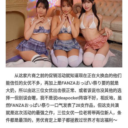
从这家片商之前的促销活动就知道现在正在大换血的他们
能信任的女优不多，再加上是FANZAおっぱい祭り要的就是
大奶，所以由这三位女优出击很正常、或者该说也没其他的选
择ー但别误会喔，我不是说ideapocket阵容不好，相反地，虽
然FANZAおっぱい祭り一口气发表了28支作品，但这支共演
就是这次活动的最强之作，三位女优一位老将带两位新人，条
件都是最顶的，男优肯定上辈子都拯救过世界才有这福利〜