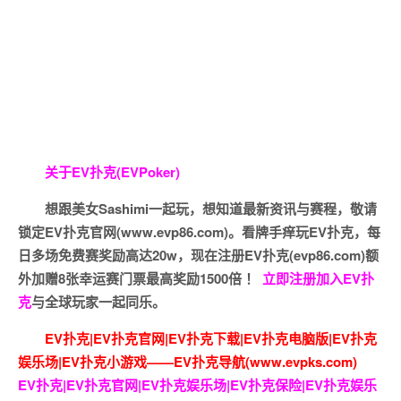
关于EV扑克(EVPoker)
想跟美女Sashimi一起玩，
想知道最新资讯与赛程，
敬请
锁定EV扑克官网(www.evp86.com)。
看牌手痒玩EV扑克，
每
日多场免费赛奖励高达20w，现在注册
EV扑克(evp86.com)
额
外加赠
8张幸运赛门票
最高奖励1500倍
！
立即注册加入EV扑
克
与全球玩家一起同乐。
EV扑克|EV扑克官网|EV扑克下载|EV扑克电脑版|EV扑克
娱乐场|EV扑克小游戏——EV扑克导航(www.evpks.com)
EV扑克|EV扑克官网|EV扑克娱乐场|EV扑克保险|EV扑克娱乐
场|EV扑克游戏网址发布页——EV扑克下载(www.evp86.co
m)
EV扑克小游戏|EV扑克小游戏官网|EV扑克小游戏下载——EV
扑克小游戏(www.evpkgames.com)
EV扑克电脑版网址：www.evpk88.com