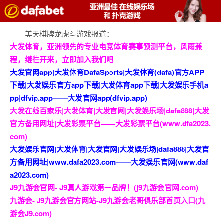
美天棋牌龙虎斗游戏报道：
大发体育，亚洲领先的专业电竞体育赛事预测平台，风雨兼
程，继往开来，立即加入我们吧
大发官网app|大发体育DafaSports|大发体育(dafa)官方APP
下载|大发娱乐官方app下载|大发体育app下载|大发娱乐手机a
pp|dfvip.app——大发官网app(dfvip.app)
大发在线百家乐|大发体育|大发官网|大发娱乐场|dafa888|大发
官方备用网址|大发彩票平台——大发彩票平台(www.dfa2023.
com)
大发娱乐官网|大发体育|大发官网|大发娱乐场|dafa888|大发官
方备用网址|www.dafa2023.com——大发娱乐官网(www.daf
a2023.com)
J9九游会官网- J9真人游戏第一品牌！(j9九游会官网.com)
九游会- J9九游会官方网站-J9九游会老哥俱乐部首页入口(九
游会J9.com)