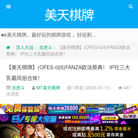
美天棋牌
美天棋牌，最好玩的棋牌游戏 ，好玩刺激可以赚Money，传送门：
百人大战
龙虎斗
【美天棋牌】(OFES-025)FANZA欧派
>
>
>
祭典！ IP社三大乳霸风俗合体！
【美天棋牌】(OFES-025)FANZA欧派祭典！ IP社三大
乳霸风俗合体！
龙虎斗
MT美天棋牌
1年前 (2025-07-11)
437
次浏览