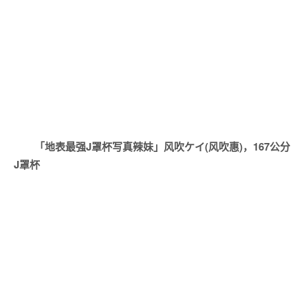
「地表最强J罩杯写真辣妹」风吹ケイ(风吹惠)，167公分
J罩杯