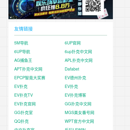
友情链接
5M导航
6UP官网
6UP导航
6up扑克中文网
AG捕鱼王
APL扑克中文网
APT扑克中文网
Dafabet
EPCP智竟大奖赛
EV德州扑克
EV扑克
EV扑克
EV扑克TV
EV扑克博客
EV扑克官网
GG扑克中文网
GG扑克室
MGS美女番号网
QQ扑克
WPT官方中文网
中文扑克室
乐玩LEWIN