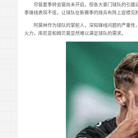
尽管夏季转会窗尚未开启，但各大豪门球队的引援
季锋线表现不佳，让球队在新赛季的排兵布阵上捉襟见
阿莫林作为球队的掌舵人，深知锋线问题的严重性
火力，库尼亚和姆贝莫显然难以满足球队的需求。