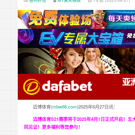
德州扑克
MT美天棋牌
1年前 (2025-06-27)
迈博体育(
mbw66.com
)2025年6月27日讯：
迈博体育S21赛季将于2025年4月1日正式开启！五
同见证！更多福利等您参与！