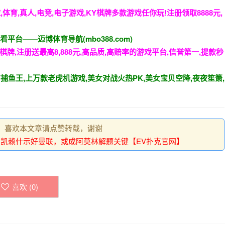
体育,真人,电竞,电子游戏,KY棋牌多款游戏任你玩!注册领取8888元,
平台——迈博体育导航(mbo388.com)
牌,注册送最高8,888元,高品质,高赔率的游戏平台,信誉第一,提款秒
V捕鱼王,上万款老虎机游戏,美女对战火热PK,美女宝贝空降,夜夜笙箫,
，喜欢本文章请点赞转载，谢谢
哲凯赖什示好曼联，或成阿莫林解题关键【EV扑克官网】
喜欢 (
0
)