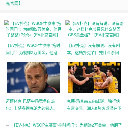
克官网】
【EV扑克】WSOP主赛事“拖时
【EV扑克】没有解说、没有剧
间门”：为躺赚2万美金，他磨
本，这档扑克节目凭什么杀回
了整整17分钟【EV扑克官网】
CBS黄金档？【EV扑克官网】
迈博体育 巴萨中场竞争白热
克莱·汤普森去向成谜：独行侠
化：卡萨多彻底沦为边缘人，
有意交易，湖人&热火成潜在下
沙特高薪邀约引发去留两难
家，大发体育助力你的致富之
【EV扑克官网】
路！【EV扑克官网】
【EV扑克】WSOP主赛事“拖时间门”：为躺赚2万美金，他磨了