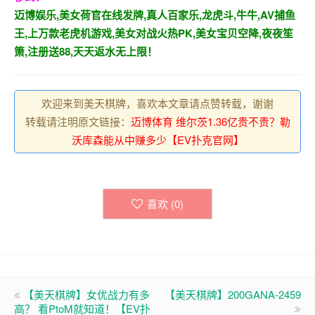
迈博娱乐,美女荷官在线发牌,真人百家乐,龙虎斗,牛牛,AV捕鱼
王,上万款老虎机游戏,美女对战火热PK,美女宝贝空降,夜夜笙
箫,注册送88,天天返水无上限！
欢迎来到美天棋牌，喜欢本文章请点赞转载，谢谢
转载请注明原文链接：
迈博体育 维尔茨1.36亿贵不贵？勒
沃库森能从中赚多少【EV扑克官网】
喜欢 (
0
)
【美天棋牌】女优战力有多
【美天棋牌】200GANA-2459
高？ 看PtoM就知道！【EV扑