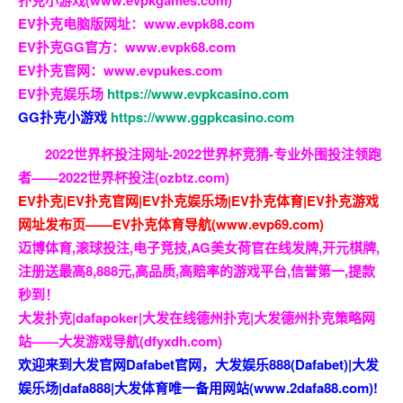
EV扑克电脑版网址：www.evpk88.com
EV扑克GG官方：www.evpk68.com
EV扑克官网：www.evpukes.com
EV扑克娱乐场
https://www.evpkcasino.com
GG扑克小游戏
https://www.ggpkcasino.com
2022世界杯投注网址-2022世界杯竞猜-专业外围投注领跑
者——2022世界杯投注(ozbtz.com)
EV扑克|EV扑克官网|EV扑克娱乐场|EV扑克体育|EV扑克游戏
网址发布页——EV扑克体育导航(www.evp69.com)
迈博体育,滚球投注,电子竞技,AG美女荷官在线发牌,开元棋牌,
注册送最高8,888元,高品质,高赔率的游戏平台,信誉第一,提款
秒到！
大发扑克|dafapoker|大发在线德州扑克|大发德州扑克策略网
站——大发游戏导航(dfyxdh.com)
欢迎来到大发官网Dafabet官网，大发娱乐888(Dafabet)|大发
娱乐场|dafa888|大发体育唯一备用网站(www.2dafa88.com)!