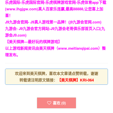
乐虎国际-乐虎国际官网-乐虎棋牌游戏官网-乐虎体育app下载
(www.lhgjgw.com)真人百家乐连赢,最高88888,让您喜上加
喜！
J9九游会官网- J9真人游戏第一品牌！(j9九游会官网.com)
九游会- J9九游会官方网站-J9九游会老哥俱乐部首页入口(九
游会J9.com)
【美天棋牌—最好玩的棋牌游戏】
以上游戏新闻资讯由美天棋牌（www.meitianqipai.com）整
理发布。
欢迎来到美天棋牌，喜欢本文章请点赞转载，谢谢
转载请注明原文链接：
【美天棋牌】KRI-064
喜欢 (
0
)