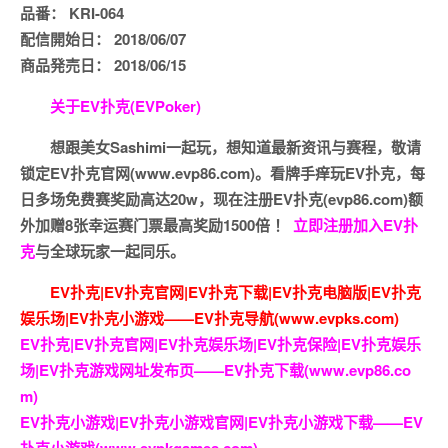
品番： KRI-064
配信開始日： 2018/06/07
商品発売日： 2018/06/15
关于EV扑克(EVPoker)
想跟美女Sashimi一起玩，
想知道最新资讯与赛程，
敬请
锁定EV扑克官网(www.evp86.com)。
看牌手痒玩EV扑克，
每
日多场免费赛奖励高达20w，现在注册
EV扑克(evp86.com)
额
外加赠
8张幸运赛门票
最高奖励1500倍
！
立即注册加入EV扑
克
与全球玩家一起同乐。
EV扑克|EV扑克官网|EV扑克下载|EV扑克电脑版|EV扑克
娱乐场|EV扑克小游戏——EV扑克导航(www.evpks.com)
EV扑克|EV扑克官网|EV扑克娱乐场|EV扑克保险|EV扑克娱乐
场|EV扑克游戏网址发布页——EV扑克下载(www.evp86.co
m)
EV扑克小游戏|EV扑克小游戏官网|EV扑克小游戏下载——EV
扑克小游戏(www.evpkgames.com)