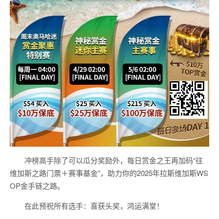
冲榜高手除了可以瓜分奖励外，每日赏金之王再加码“往
维加斯之路门票＋赛事基金”，助力你的2025年拉斯维加斯WS
OP金手链之路。
在此预祝所有选手：喜获头奖，鸿运满堂！