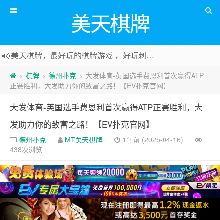
美天棋牌
美天棋牌，最好玩的棋牌游戏 ，好玩刺激可以赚Money，传送门：
棋牌
德州扑克
大发体育-英国选手费恩利首次赢得ATP
>
>
>
正赛胜利，大发助力你的致富之路！【EV扑克官网】
大发体育-英国选手费恩利首次赢得ATP正赛胜利，大
发助力你的致富之路！【EV扑克官网】
德州扑克
MT美天棋牌
1年前 (2025-04-16)
438次浏览