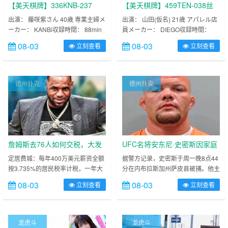
【美天棋牌】336KNB-237
【美天棋牌】459TEN-038丝
袜美腿
出演： 藤咲紫さん 40歳 専業主婦メ
出演： 山田(仮名) 21歳 アパレル店
ーカー： KANBi収録時間： 88min
員メーカー： DIEGO収録時間：
品番： 336KNB-237发售日：
85min品番： 459TEN-038发售日：
08-03
08-03
立刻查看
立刻查看
2023/01/15シリーズ： 人妻さんい
2022/05/25シリーズ： シロウト・
らっしゃい！ヤリ部屋501レーベ
ストロングレーベル： DIEGO简
ル： KANBi ……
介：多余的前说，湿润的，一切都没
有! !突然全力油门驰骋的1个决胜负!
德州扑克
德州扑克
……
詹姆斯去76人如何交税，大发
UFC名将安东尼·史密斯因家庭
体育助力你的致富之路！【EV
纠纷被捕，面临三项重罪指
定居费城：每年400万美元薪资全额
据警方记录，史密斯于周一晚8点44
按3.735%的居民税率计税，一年大
分在内布拉斯加州萨皮县被捕。他主
扑克官网】
控，大发体育助力你的致富之
约要交15万美元。算法最直接。
动投案自首，未发生任何意外。
路！【EV扑克官网】
08-03
08-03
立刻查看
立刻查看
……
……
龙虎斗
龙虎斗