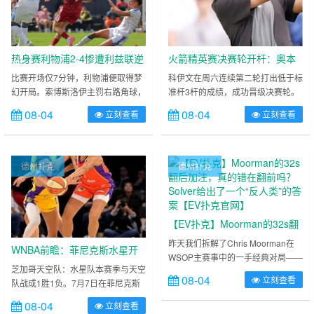
热身赛利物浦2-4惨遭利兹联逆
火箭精英赛决赛轮开杆：奥本
转，伊劳拉执教首败，大发体
双冠王科伊文力争卫冕，戴维
比赛开场仅7分钟，利物浦便取得梦
科伊文在周六连续第二轮打出低于标
幻开局。索博斯洛伊主罚右路角球，
准杆3杆的成绩，成功晋级决赛轮。
育助力你的致富之路！【EV扑
斯·莱利15杆优势领跑，大发体
凯尔凯兹前点脚后跟巧妙做球，后点
目前他以低于标准杆7杆的总成绩位
克官网】
育助力你的致富之路！【EV扑
08-04
08-04
立刻查看
立刻查看
钱伯斯门前推射破门，1-0。 ……
列火箭精英赛排行榜第40位，逐渐
克官网】
缩小了与领先集团的差距。 ……
德州扑克
德州扑克
【EV扑克】Moorman的32s翻
后加注，真的错在翻前吗？
昨天我们拆解了Chris Moorman在
WNBA前瞻：菲尼克斯水星开
WSOP主赛事中的一手经典对局——
Solver给出了一个“反人类”的答
启四连客长征，最老vs最年轻
芝加哥天空队：水星队本赛季与天空
他在大盲位用3♣2♣防守，翻牌击中
案【EV扑克官网】
08-04
立刻查看
队战成1胜1负。7月7日在菲尼克斯
正面碰撞，大发体育助力你的
双头顺听牌后选择过牌加注，逼退了
主场以66-77落败的比赛中，新秀悉
对手的A♣K♣和中等口袋对。 ……
致富之路！【EV扑克官网】
08-04
立刻查看
尼·泰勒表现亮眼，11投6中（含3记