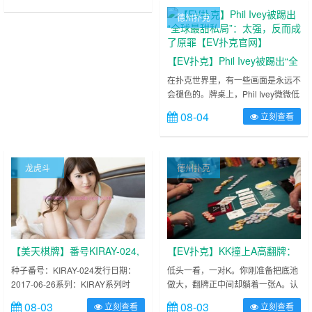
三分）贡献16分。 ……
德州扑克
【EV扑克】Phil Ivey被踢出“全
球最甜私局”：太强，反而成了
在扑克世界里，有一些画面是永远不
会褪色的。牌桌上，Phil Ivey微微低
原罪【EV扑克官网】
头，目光从帽檐下穿过来，直直地钉
08-04
立刻查看
在你脸上。没有表情，只有那双冷
淡、锐利的眼睛——仿佛能直接读出
你灵魂的颜色。 ……
龙虎斗
德州扑克
【美天棋牌】番号KIRAY-024,
【EV扑克】KK撞上A高翻牌：
少女般的害羞
别慌，也别硬顶，先做这三步
种子番号：KIRAY-024发行日期：
低头一看，一对K。你刚准备把底池
2017-06-26系列：KIRAY系列时
做大，翻牌正中间却躺着一张A。认
【EV扑克官网】
长：41分钟画质：高清HD.标清资源
怂不甘心，硬顶又怕对手真有A。
08-03
08-03
立刻查看
立刻查看
作品简介：该作品番号KIRAY-024出
……