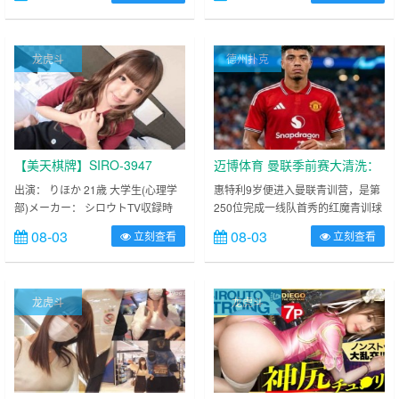
自KIRAY系列作品。少女也女性也可
以什么都不能说表情有魅力的Mai
酱。她显出的性行为也又，少女般的
龙虎斗
德州扑克
害羞，大人的女性特有。 ……
【美天棋牌】SIRO-3947
迈博体育 曼联季前赛大清洗：
20岁青训前锋被15岁师弟挤
出演： りほか 21歳 大学生(心理学
惠特利9岁便进入曼联青训营，是第
部)メーカー： シロウトTV収録時
250位完成一线队首秀的红魔青训球
走，三名一线队球员同时进入
間： 73min品番： SIRO-3947发售
员。但他只在英超出场过3次，上赛
离队名单【EV扑克官网】
08-03
08-03
立刻查看
立刻查看
日： 2019/12/09シリーズ： 【初撮
季先后被租借到英甲的沃尔索尔、北
り】ネットで応募→体験撮影简介：
安普敦和布拉德福德城，总共只打进
v今天第一次拍摄的被摄对象，是认
3球。下赛季他将年满21岁，再踢青
真老实的大学生海苔等21岁。她身
年队比赛已经没有意义。 ……
龙虎斗
龙虎斗
高170厘米，是一个文武双全的女孩
子，曾获得过社团羽毛球亚军。
……